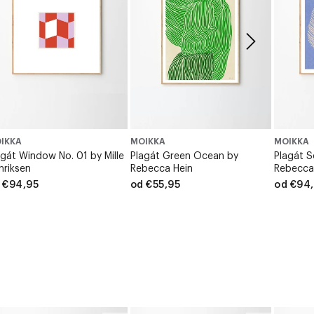
IKKA
MOIKKA
MOIKKA
agát Window No. 01 by Mille
Plagát Green Ocean by
Plagát S
nriksen
Rebecca Hein
Rebecca
 €94,95
od €55,95
od €94