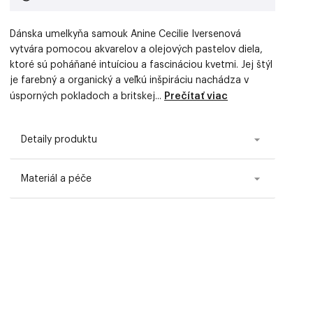
Dánska umelkyňa samouk Anine Cecilie Iversenová
vytvára pomocou akvarelov a olejových pastelov diela,
ktoré sú poháňané intuíciou a fascináciou kvetmi. Jej štýl
je farebný a organický a veľkú inšpiráciu nachádza v
úsporných pokladoch a britskej...
Prečítať viac
Detaily produktu
Materiál a péče