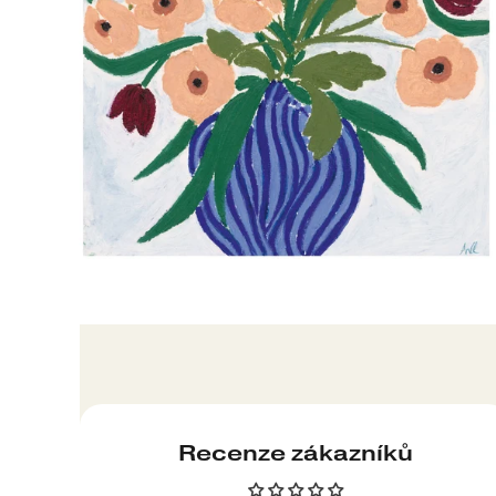
Produkt
pridaný
do
košíka
Recenze zákazníků