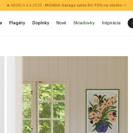
🔥 NEDEĽA 6.4.2025 :
MOIKKA Garage sales 50-70% na všetko
>>
a
Plagáty
Doplnky
Nové
Skladovky
Inšpirácia