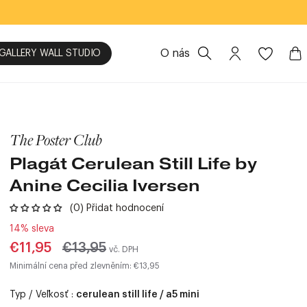
O nás
GALLERY WALL STUDIO
The Poster Club
Plagát Cerulean Still Life by
Anine Cecilia Iversen
(0) Přidat hodnocení
14% sleva
Bežná
€11,95
€13,95
vč. DPH
cena
Minimální cena před zlevněním: €13,95
Typ / Veľkosť :
cerulean still life / a5 mini